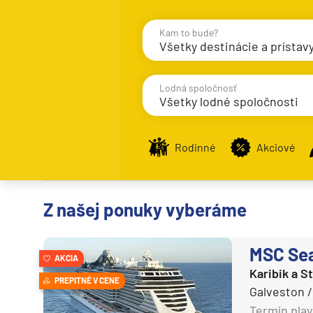
Kam to bude?
Všetky destinácie a prístav
Destinácie
Príst
Lodná spoločnosť
Všetky lodné spoločnosti
Rodinné
Akciové
Stredomorie
AIDA Cruises
Stredomorie
Azamara Cruises
Stredomorie a Portug
Z našej ponuky vyberáme
Carnival Cruise Line
Východné Stredomori
Celebrity Cruises
Západné Stredomorie
MSC Se
AKCIA
Celestyal Cruises
Karibik a 
Severná Európa
PREPITNÉ V CENE
Costa Cruises
Galveston 
Grónsko
Termín plav