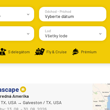
Odchod - Príchod
y
avy
Loď
Všetky lode
S delegátom
Fly & Cruise
Prémium
AIDA Cruises
AIDAbella
alsko
AIDAblu
e
AIDAcosma
ascape
AIDAdiva
Stredná Amerika
/ TX, USA
Galveston / TX, USA
AIDAluna
by:
23. 08. - 30. 08. 2026