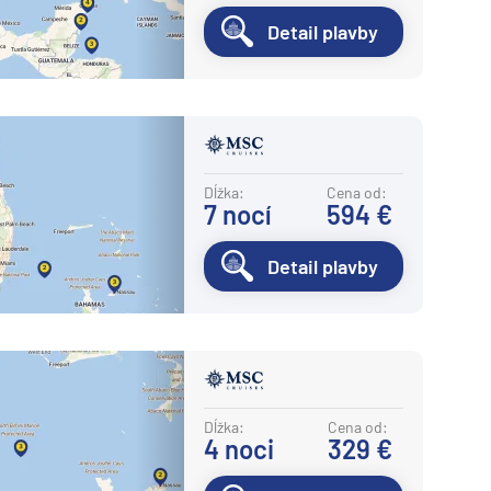
Detail plavby
Dĺžka:
Cena od:
7
nocí
594 €
Detail plavby
Dĺžka:
Cena od:
4
noci
329 €