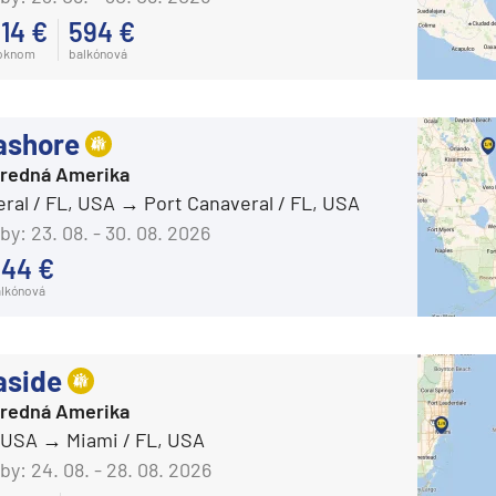
AIDAmar
14 €
594 €
AIDAnova
 oknom
balkónová
AIDAperla
ie
AIDAprima
ashore
AIDAsol
Stredná Amerika
AIDAstella
eral / FL, USA
Port Canaveral / FL, USA
Aranui Cruises
by:
23. 08. - 30. 08. 2026
644 €
Aranui 5
lkónová
Azamara Cruises
a
Azamara Journey®
ra a Maroko
aside
Azamara Onward℠
Stredná Amerika
Azamara Pursuit®
, USA
Miami / FL, USA
Azamara Quest®
deira
by:
24. 08. - 28. 08. 2026
Carnival Cruise Line