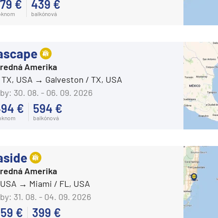
79 €
439 €
ka
oknom
balkónová
Carnival Adventure
Carnival Breeze
Carnival Celebration
ascape
Carnival Conquest
Stredná Amerika
/ TX, USA
Galveston / TX, USA
Carnival Dream
rika
by:
30. 08. - 06. 09. 2026
Carnival Elation
494 €
594 €
Carnival Encounter
 oknom
balkónová
Carnival Festivale
Carnival Firenze
aside
Carnival Freedom
o
Stredná Amerika
Carnival Glory
, USA
Miami / FL, USA
by:
31. 08. - 04. 09. 2026
Carnival Horizon
59 €
399 €
Carnival Jubilee