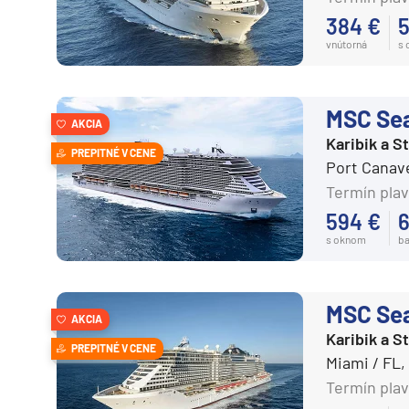
Cunard Line
Island
384 €
5
Disney Cruise Line
Nórske fjordy
vnútorná
s
Explora Journeys
Nórske fjordy a Pobalt
Hapag-Lloyd Cruises
Pobaltie
MSC Se
AKCIA
Holland America Line
Severná Európa
Karibik a 
PREPITNÉ V CENE
Hurtigruten
Severozápadná Európa
Port Canav
MSC Cruises
Termín plav
Britské ostrovy a Írsko
594 €
Norwegian Cruise Line
Pobrežie Európy
s oknom
ba
Oceania Cruises
Severozápadná Európ
P&O
Kanárske ostrovy, Madei
MSC Se
Ponant
AKCIA
Azorské ostrovy
Karibik a 
Princess
PREPITNÉ V CENE
Kanárske ostrovy
Miami / FL
Regent Seven Seas
Kanárske ostrovy a Ma
Termín plav
Ritz-Carlton