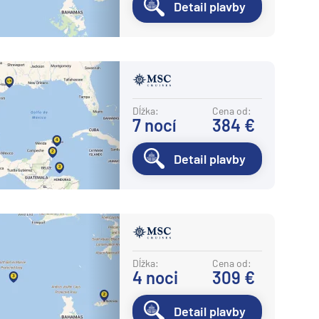
Detail plavby
Dĺžka:
Cena od:
7
nocí
384 €
Detail plavby
Dĺžka:
Cena od:
4
noci
309 €
Detail plavby