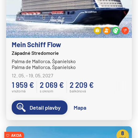
Crystal Symphony
Cunard Line
Queen Anne
Queen Elizabeth
Mein Schiff Flow
Queen Mary 2
Západné Stredomorie
Palma de Mallorca, Španielsko
Queen Victoria
Palma de Mallorca, Španielsko
Disney Cruise Line
12. 05. - 19. 05. 2027
Disney Adventure
1 959 €
2 069 €
2 209 €
vnútorná
s oknom
balkónová
Disney Destiny
Disney Dream
Detail plavby
Mapa
Disney Fantasy
Disney Magic
8
Disney Treasure
AKCIA
nocí