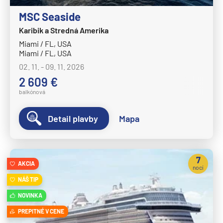
Celestyal Journey
MSC Seaside
Celestyal Olympia
Karibik a Stredná Amerika
Costa Cruises
Miami / FL, USA
Costa Deliziosa
Miami / FL, USA
02. 11. - 09. 11. 2026
Costa Diadema
2 609 €
Costa Fascinosa
balkónová
Costa Favolosa
Detail plavby
Mapa
Costa Fortuna
Costa Pacifica
Costa Serena
7
AKCIA
nocí
Costa Smeralda
NÁŠ TIP
Costa Toscana
NOVINKA
Crystal Cruises
PREPITNÉ V CENE
Crystal Serenity