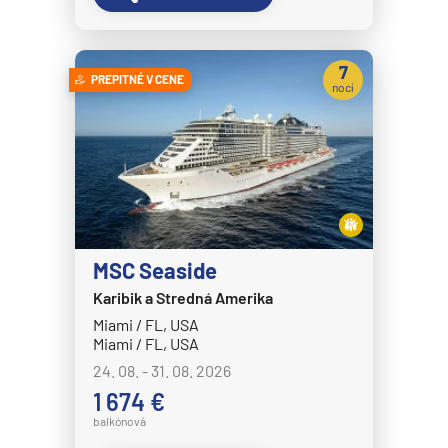
7
PREPITNÉ V CENE
nocí
MSC Seaside
Karibik a Stredná Amerika
Miami / FL, USA
Miami / FL, USA
24. 08. - 31. 08. 2026
1 674 €
balkónová