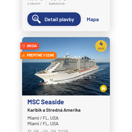
s oknom
balkónová
Detail plavby
Mapa
4
AKCIA
noci
PREPITNÉ V CENE
MSC Seaside
Karibik a Stredná Amerika
Miami / FL, USA
Miami / FL, USA
31. 08. - 04. 09. 2026