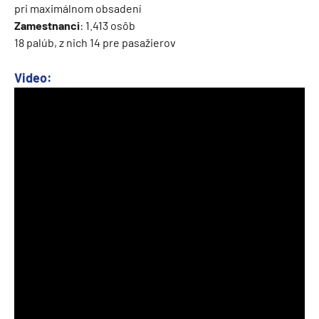
pri maximálnom obsadení
Zamestnanci
: 1.413 osôb
18 palúb, z nich 14 pre pasažierov
Video: