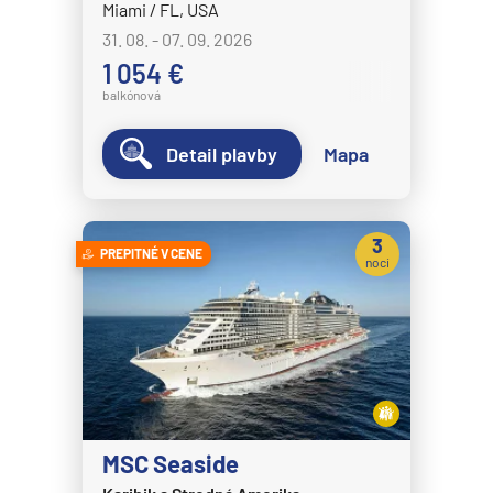
Miami / FL, USA
31. 08. - 07. 09. 2026
1 054 €
balkónová
Detail plavby
Mapa
3
PREPITNÉ V CENE
noci
MSC Seaside