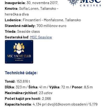
Inaugurácia
: 30. novembra 2017.
Kmotra
: Sofia Loren, Taliansko -
herečka a diva
Lodenice
: Fincantieri - Monfalcone, Taliansko
Stavebné náklady
: 700 miliónov euro
Trieda
: Seaside class
Sesterská loď
:
MSC Seaview
Technické údaje:
Tonáž
: 153.616 t
Dĺžka
: 323 m /
Šírka
: 41 m /
Výška
: 72 m /
Ponor
: 8,5 m
Maximálna rýchlosť
: 23 uzlov
Počet kajút pre hostí
: 2.066
Kapacita hostia
: 4.134 pri dvojlôžkovom obsadení / 5.179