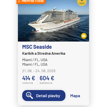
PREPITNÉ V CENE
noci
MSC Seaside
Karibik a Stredná Amerika
Miami / FL, USA
Miami / FL, USA
21. 08. - 24. 08. 2026
414 €
604 €
vnútorná
balkónová
Detail plavby
Mapa