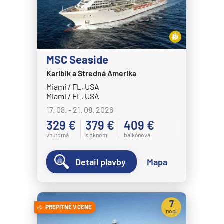
MSC Seaside
Karibik a Stredná Amerika
Miami / FL, USA
Miami / FL, USA
17. 08. - 21. 08. 2026
329 €
379 €
409 €
vnútorná
s oknom
balkónová
Detail plavby
Mapa
7
PREPITNÉ V CENE
nocí