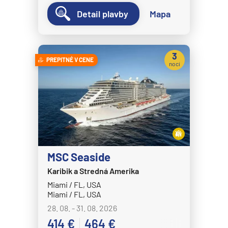
Detail plavby
Mapa
3
PREPITNÉ V CENE
noci
MSC Seaside
Karibik a Stredná Amerika
Miami / FL, USA
Miami / FL, USA
28. 08. - 31. 08. 2026
414 €
464 €