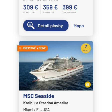
309 €
359 €
399 €
vnútorná
s oknom
balkónová
Detail plavby
Mapa
7
PREPITNÉ V CENE
nocí
MSC Seaside
Karibik a Stredná Amerika
Miami / FL, USA