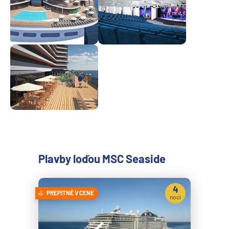
Plavby loďou MSC Seaside
4
PREPITNÉ V CENE
noci