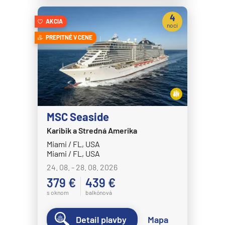
4
AKCIA
noci
PREPITNÉ V CENE
MSC Seaside
Karibik a Stredná Amerika
Miami / FL, USA
Miami / FL, USA
24. 08. - 28. 08. 2026
379 €
439 €
s oknom
balkónová
Detail plavby
Mapa