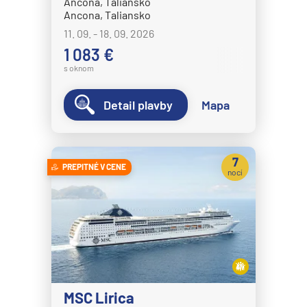
Ancona, Taliansko
Ancona, Taliansko
11. 09. - 18. 09. 2026
1 083 €
s oknom
Detail plavby
Mapa
7
PREPITNÉ V CENE
nocí
MSC Lirica