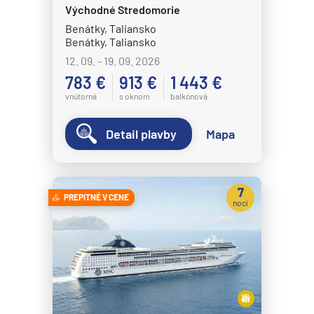
Východné Stredomorie
Benátky, Taliansko
Benátky, Taliansko
12. 09. - 19. 09. 2026
783 €
913 €
1 443 €
vnútorná
s oknom
balkónová
Detail plavby
Mapa
7
PREPITNÉ V CENE
nocí