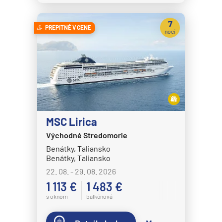
7
PREPITNÉ V CENE
nocí
MSC Lirica
Východné Stredomorie
Benátky, Taliansko
Benátky, Taliansko
22. 08. - 29. 08. 2026
1 113 €
1 483 €
s oknom
balkónová