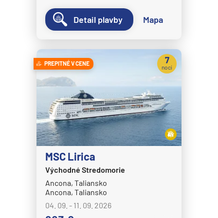
Detail plavby
Mapa
7
PREPITNÉ V CENE
nocí
MSC Lirica
Východné Stredomorie
Ancona, Taliansko
Ancona, Taliansko
04. 09. - 11. 09. 2026