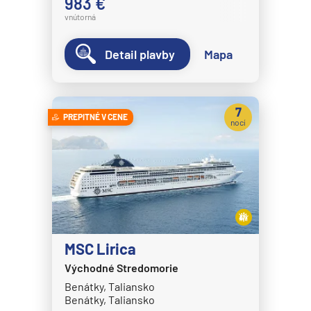
983 €
vnútorná
Detail plavby
Mapa
7
PREPITNÉ V CENE
nocí
MSC Lirica
Východné Stredomorie
Benátky, Taliansko
Benátky, Taliansko