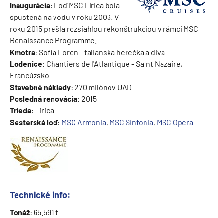
Inaugurácia
: Loď MSC Lirica bola
spustená na vodu v roku 2003. V
roku 2015 prešla rozsiahlou rekonštrukciou v rámci MSC
Renaissance Programme.
Kmotra
: Sofia Loren - talianska herečka a diva
Lodenice
: Chantiers de l'Atlantique - Saint Nazaire,
Francúzsko
Stavebné náklady
: 270 milónov UAD
Posledná renovácia
: 2015
Trieda
: Lirica
Sesterská loď
:
MSC Armonia
,
MSC Sinfonia
,
MSC Opera
Technické info:
Tonáž
: 65.591 t