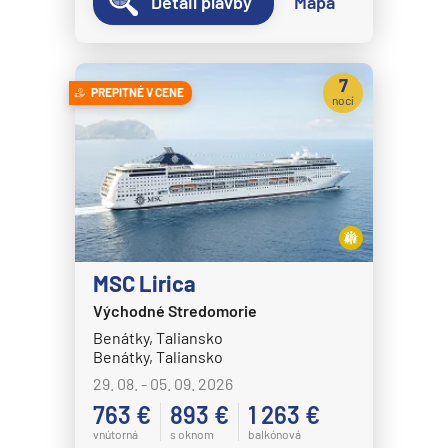
Detail plavby
Mapa
7
PREPITNÉ V CENE
nocí
MSC Lirica
Východné Stredomorie
Benátky, Taliansko
Benátky, Taliansko
29. 08. - 05. 09. 2026
763 €
893 €
1 263 €
vnútorná
s oknom
balkónová