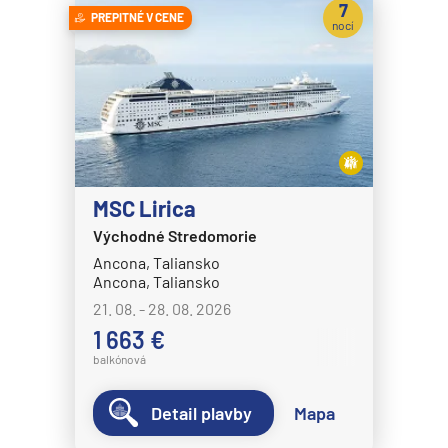
7
PREPITNÉ V CENE
nocí
MSC Lirica
Východné Stredomorie
Ancona, Taliansko
Ancona, Taliansko
21. 08. - 28. 08. 2026
1 663 €
balkónová
Detail plavby
Mapa