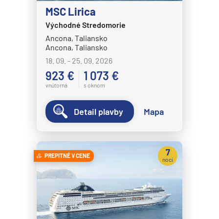
MSC Lirica
Východné Stredomorie
Ancona, Taliansko
Ancona, Taliansko
18. 09. - 25. 09. 2026
923 €
1 073 €
vnútorná
s oknom
Detail plavby
Mapa
7
PREPITNÉ V CENE
nocí