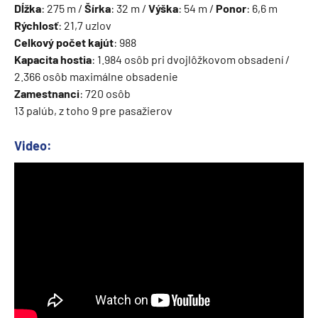
Dĺžka
: 275 m /
Šírka
: 32 m /
Výška
: 54 m /
Ponor
: 6,6 m
Rýchlosť
: 21,7 uzlov
Celkový počet kajút
: 988
Kapacita hostia
: 1.984 osôb pri dvojlôžkovom obsadení /
2.366 osôb maximálne obsadenie
Zamestnanci
: 720 osôb
13 palúb, z toho 9 pre pasažierov
Video: