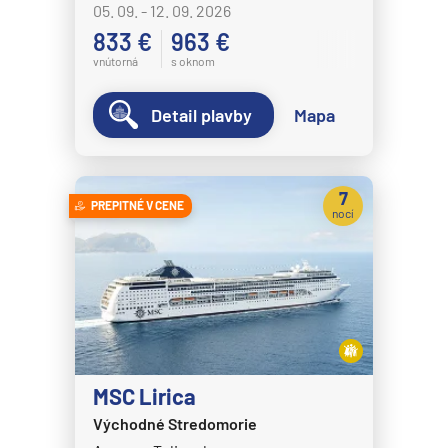
05. 09. - 12. 09. 2026
833 €
963 €
vnútorná
s oknom
Detail plavby
Mapa
7
PREPITNÉ V CENE
nocí
MSC Lirica
Východné Stredomorie