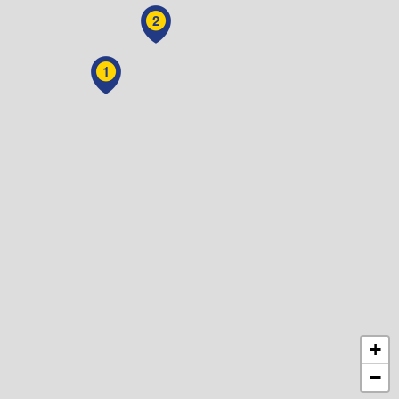
2
1
+
−