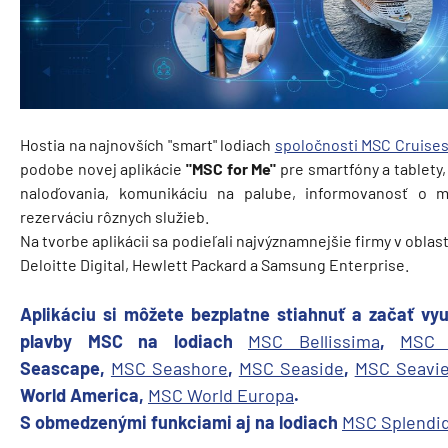
Hostia na najnovších "smart" lodiach
spoločnosti MSC Cruise
podobe novej aplikácie
"MSC for Me"
pre smartfóny a tablety,
naloďovania, komunikáciu na palube, informovanosť o mo
rezerváciu rôznych služieb.
Na tvorbe aplikácii sa podieľali najvýznamnejšie firmy v oblast
Deloitte Digital, Hewlett Packard a Samsung Enterprise.
Aplikáciu si môžete bezplatne stiahnuť a začať vyu
plavby MSC na lodiach
MSC Bellissima
,
MSC 
Seascape,
MSC Seashore
,
MSC Seaside
,
MSC Seavi
World America,
MSC World Europa
.
S obmedzenými funkciami aj na lodiach
MSC Splendi