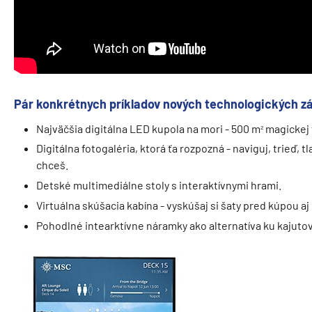
Pár konkrétnych príkladov nových technologických z
Najväčšia digitálna LED kupola na mori - 500 m
magickej v
²
Digitálna fotogaléria, ktorá ťa rozpozná - naviguj, trieď, tl
chceš.
Detské multimediálne stoly s interaktívnymi hrami.
Virtuálna skúšacia kabína - vyskúšaj si šaty pred kúpou aj
Pohodlné intearktívne náramky ako alternatíva ku kajut