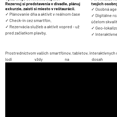
Rezervuj si predstavenia v divadle, plánuj
tvojich osobn
exkurzie, zaisti si miesto v reštaurácii.
✓ Osobná ag
✓ Plánovanie dňa a aktivít v reálnom čase
✓ Digitálne ro
✓ Check-in cez smartfón.
účelom skvali
✓ Rezervácia služieb a aktivít vopred - už
✓ Geo-lokaliz
pred začiatkom plavby.
✓ Interaktívn
Prostredníctvom vašich smartfónov, tabletov, interaktívnych 
lodi vždy na dosah r