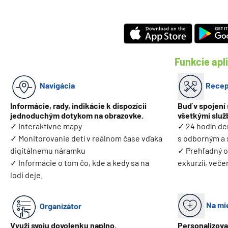
Funkcie apl
Navigácia
Recep
Informácie, rady, indikácie k dispozícii
Buď v spojení
jednoduchým dotykom na obrazovke.
všetkými služ
✓ Interaktívne mapy
✓ 24 hodín de
✓ Monitorovanie detí v reálnom čase vďaka
s odborným a
digitálnemu náramku
✓ Prehľadný o
✓ Informácie o tom čo, kde a kedy sa na
exkurzií, veče
lodi deje.
Na mi
Organizátor
Využi svoju dovolenku naplno.
Personalizova