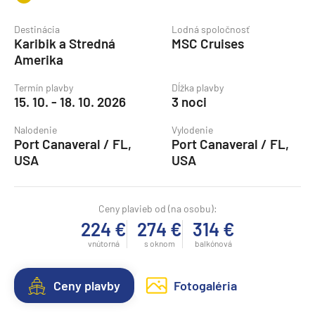
Destinácia
Lodná spoločnosť
Karibik a Stredná
MSC Cruises
Amerika
Termín plavby
Dĺžka plavby
15. 10. - 18. 10. 2026
3 noci
Nalodenie
Vylodenie
Port Canaveral / FL,
Port Canaveral / FL,
USA
USA
Ceny plavieb od (na osobu):
224 €
274 €
314 €
vnútorná
s oknom
balkónová
Ceny plavby
Fotogaléria