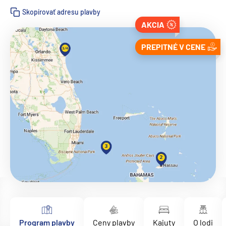
Skopírovať adresu plavby
AKCIA
PREPITNÉ V CENE
Program plavby
Ceny plavby
Kajuty
O lodi