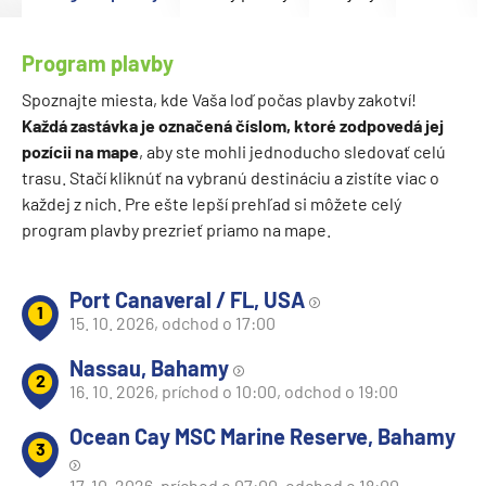
Program plavby
Spoznajte miesta, kde Vaša loď počas plavby zakotví!
Každá zastávka je označená číslom, ktoré zodpovedá jej
pozícii na mape
, aby ste mohli jednoducho sledovať celú
trasu. Stačí kliknúť na vybranú destináciu a zistíte viac o
každej z nich. Pre ešte lepší prehľad si môžete celý
program plavby prezrieť priamo na mape.
Port Canaveral / FL, USA
1
15. 10. 2026, odchod o 17:00
Nassau, Bahamy
2
16. 10. 2026, príchod o 10:00, odchod o 19:00
Ocean Cay MSC Marine Reserve, Bahamy
3
17. 10. 2026, príchod o 07:00, odchod o 18:00