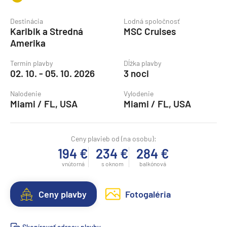
Destinácia
Lodná spoločnosť
Karibik a Stredná
MSC Cruises
Amerika
Termín plavby
Dĺžka plavby
02. 10. - 05. 10. 2026
3 noci
Nalodenie
Vylodenie
Miami / FL, USA
Miami / FL, USA
Ceny plavieb od (na osobu):
194 €
234 €
284 €
vnútorná
s oknom
balkónová
Ceny plavby
Fotogaléria