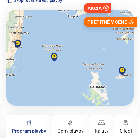
Skopírovať adresu plavby
AKCIA
PREPITNÉ V CENE
Program plavby
Ceny plavby
Kajuty
O lodi